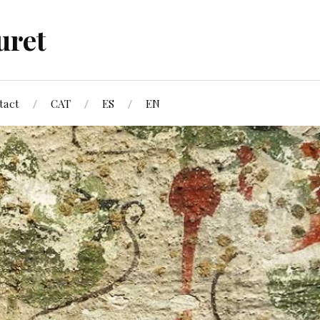
uret
tact
CAT
ES
EN