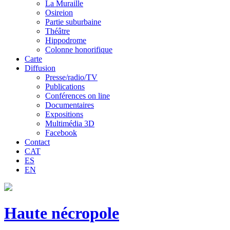
La Muraille
Osireion
Partie suburbaine
Théâtre
Hippodrome
Colonne honorifique
Carte
Diffusion
Presse/radio/TV
Publications
Conférences on line
Documentaires
Expositions
Multimédia 3D
Facebook
Contact
CAT
ES
EN
Haute nécropole