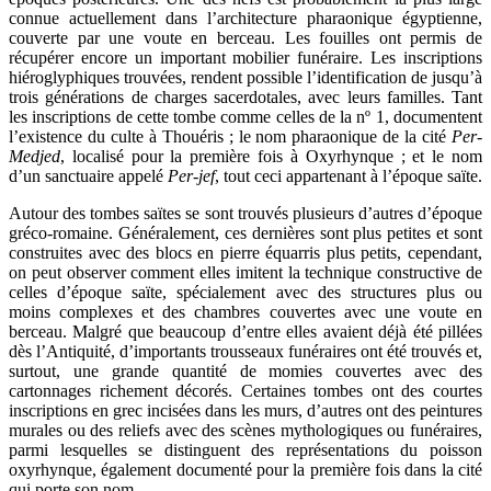
connue actuellement dans l’architecture pharaonique égyptienne,
couverte par une voute en berceau. Les fouilles ont permis de
récupérer encore un important mobilier funéraire. Les inscriptions
hiéroglyphiques trouvées, rendent possible l’identification de jusqu’à
trois générations de charges sacerdotales, avec leurs familles. Tant
les inscriptions de cette tombe comme celles de la nº 1, documentent
l’existence du culte à Thouéris ; le nom pharaonique de la cité
Per-
Medjed
, localisé pour la première fois à Oxyrhynque ; et le nom
d’un sanctuaire appelé
Per-jef
, tout ceci appartenant à l’époque saïte.
Autour des tombes saïtes se sont trouvés plusieurs d’autres d’époque
gréco-romaine. Généralement, ces dernières sont plus petites et sont
construites avec des blocs en pierre équarris plus petits, cependant,
on peut observer comment elles imitent la technique constructive de
celles d’époque saïte, spécialement avec des structures plus ou
moins complexes et des chambres couvertes avec une voute en
berceau. Malgré que beaucoup d’entre elles avaient déjà été pillées
dès l’Antiquité, d’importants trousseaux funéraires ont été trouvés et,
surtout, une grande quantité de momies couvertes avec des
cartonnages richement décorés. Certaines tombes ont des courtes
inscriptions en grec incisées dans les murs, d’autres ont des peintures
murales ou des reliefs avec des scènes mythologiques ou funéraires,
parmi lesquelles se distinguent des représentations du poisson
oxyrhynque, également documenté pour la première fois dans la cité
qui porte son nom.