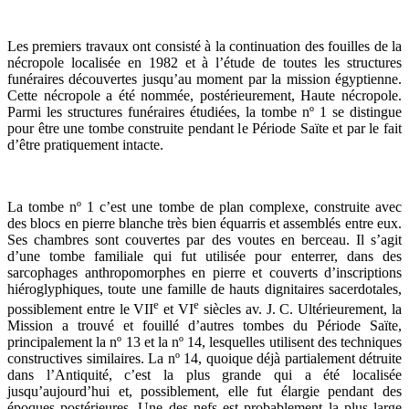
Les premiers travaux ont consisté à la continuation des fouilles de la
nécropole localisée en 1982 et à l’étude de toutes les structures
funéraires découvertes jusqu’au moment par la mission égyptienne.
Cette nécropole a été nommée, postérieurement, Haute nécropole.
Parmi les structures funéraires étudiées, la tombe nº 1 se distingue
pour être une tombe construite pendant le Période Saïte et par le fait
d’être pratiquement intacte.
La tombe nº 1 c’est une tombe de plan complexe, construite avec
des blocs en pierre blanche très bien équarris et assemblés entre eux.
Ses chambres sont couvertes par des voutes en berceau. Il s’agit
d’une tombe familiale qui fut utilisée pour enterrer, dans des
sarcophages anthropomorphes en pierre et couverts d’inscriptions
hiéroglyphiques, toute une famille de hauts dignitaires sacerdotales,
e
e
possiblement entre le VII
et VI
siècles av. J. C. Ultérieurement, la
Mission a trouvé et fouillé d’autres tombes du Période Saïte,
principalement la nº 13 et la nº 14, lesquelles utilisent des techniques
constructives similaires. La nº 14, quoique déjà partialement détruite
dans l’Antiquité, c’est la plus grande qui a été localisée
jusqu’aujourd’hui et, possiblement, elle fut élargie pendant des
époques postérieures. Une des nefs est probablement la plus large