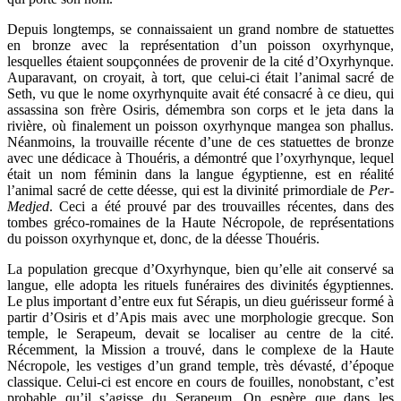
Depuis longtemps, se connaissaient un grand nombre de statuettes
en bronze avec la représentation d’un poisson oxyrhynque,
lesquelles étaient soupçonnées de provenir de la cité d’Oxyrhynque.
Auparavant, on croyait, à tort, que celui-ci était l’animal sacré de
Seth, vu que le nome oxyrhynquite avait été consacré à ce dieu, qui
assassina son frère Osiris, démembra son corps et le jeta dans la
rivière, où finalement un poisson oxyrhynque mangea son phallus.
Néanmoins, la trouvaille récente d’une de ces statuettes de bronze
avec une dédicace à Thouéris, a démontré que l’oxyrhynque, lequel
était un nom féminin dans la langue égyptienne, est en réalité
l’animal sacré de cette déesse, qui est la divinité primordiale de
Per-
Medjed
. Ceci a été prouvé par des trouvailles récentes, dans des
tombes gréco-romaines de la Haute Nécropole, de représentations
du poisson oxyrhynque et, donc, de la déesse Thouéris.
La population grecque d’Oxyrhynque, bien qu’elle ait conservé sa
langue, elle adopta les rituels funéraires des divinités égyptiennes.
Le plus important d’entre eux fut Sérapis, un dieu guérisseur formé à
partir d’Osiris et d’Apis mais avec une morphologie grecque. Son
temple, le Serapeum, devait se localiser au centre de la cité.
Récemment, la Mission a trouvé, dans le complexe de la Haute
Nécropole, les vestiges d’un grand temple, très dévasté, d’époque
classique. Celui-ci est encore en cours de fouilles, nonobstant, c’est
probable qu’il s’agisse du Serapeum. On espère que dans les