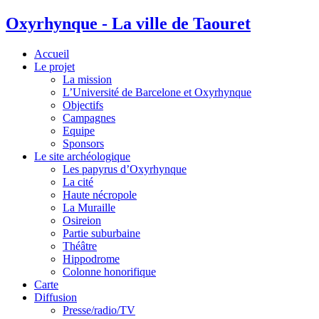
Oxyrhynque - La ville de Taouret
Accueil
Le projet
La mission
L’Université de Barcelone et Oxyrhynque
Objectifs
Campagnes
Equipe
Sponsors
Le site archéologique
Les papyrus d’Oxyrhynque
La cité
Haute nécropole
La Muraille
Osireion
Partie suburbaine
Théâtre
Hippodrome
Colonne honorifique
Carte
Diffusion
Presse/radio/TV