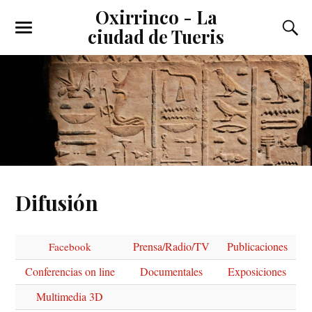
Oxirrinco - La
ciudad de Tueris
Difusión
Prensa/Radio/TV
Publicaciones
Facebook
Conferencias on line
Documentales
Exposiciones
Multimedia 3D