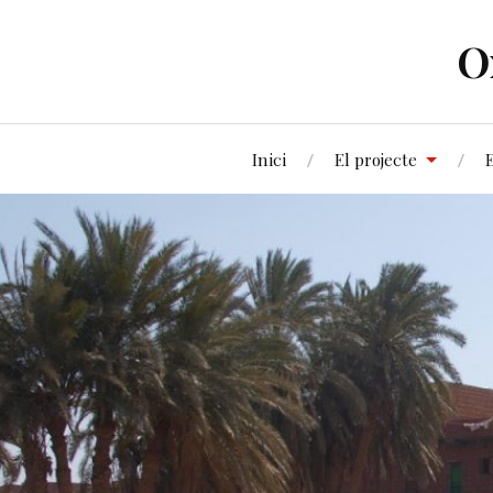
O
Inici
El projecte