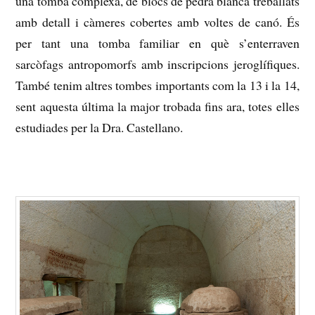
una tomba complexa, de blocs de pedra blanca treballats
amb detall i càmeres cobertes amb voltes de canó.
És
per tant una tomba familiar en què s’enterraven
sarcòfags antropomorfs amb inscripcions jeroglífiques.
També tenim altres tombes importants com la 13 i la 14,
sent aquesta última la major trobada fins ara, totes elles
estudiades per la Dra. Castellano.