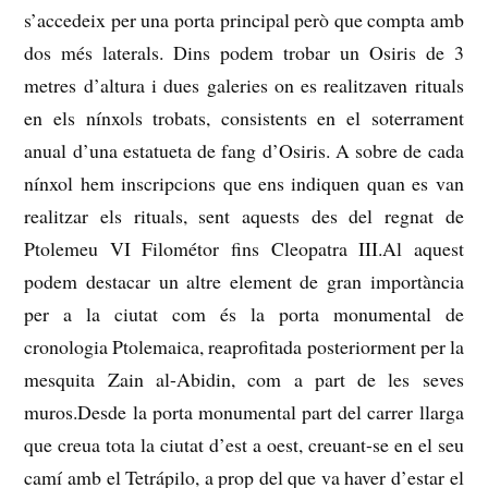
s’accedeix per una porta principal però que compta amb
dos més laterals.
Dins podem trobar un Osiris de 3
metres d’altura i dues galeries on es realitzaven rituals
en els nínxols trobats, consistents en el soterrament
anual d’una estatueta de fang d’Osiris.
A sobre de cada
nínxol hem inscripcions que ens indiquen quan es van
realitzar els rituals, sent aquests des del regnat de
Ptolemeu VI Filométor fins Cleopatra III.Al aquest
podem destacar un altre element de gran importància
per a la ciutat com és la porta monumental de
cronologia Ptolemaica, reaprofitada
posteriorment per la
mesquita Zain al-Abidin, com a part de les seves
muros.Desde la porta monumental part del carrer llarga
que creua tota la ciutat d’est a oest, creuant-se en el seu
camí amb el Tetrápilo, a prop del que va haver d’estar el