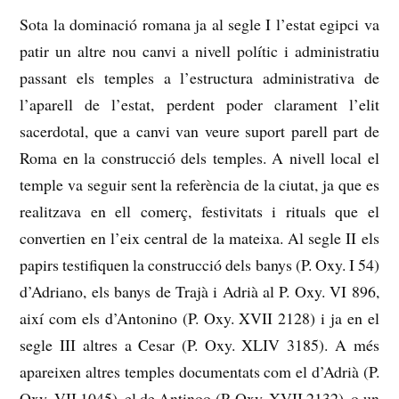
Sota la dominació romana ja al segle I l’estat egipci va
patir un altre nou canvi a nivell polític i administratiu
passant els temples a l’estructura administrativa de
l’aparell de l’estat, perdent poder clarament l’elit
sacerdotal, que a canvi van veure suport parell part de
Roma en
la construcció dels temples.
A nivell local el
temple va seguir sent la referència de la ciutat, ja que es
realitzava en ell comerç, festivitats i rituals que el
convertien en l’eix central de la mateixa.
Al segle II els
papirs testifiquen la construcció dels banys (P. Oxy. I 54)
d’Adriano, els banys de Trajà i Adrià al P. Oxy.
VI 896,
així com els d’Antonino (P. Oxy. XVII 2128) i ja en el
segle III altres a Cesar (P. Oxy. XLIV 3185).
A més
apareixen altres temples documentats com el d’Adrià (P.
Oxy. VII 1045), el de Antinoo (P. Oxy. XVII 2132), o un