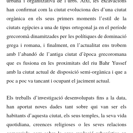
urbana i organitzativa de l’urbs.
Així, les excavacions
han confirmat com la ciutat evoluciona des d’una ciutat
orgànica en els seus primers moments l’estil de la
ciutats egípcies a una de tipus ortogonal ja en el període
grecoromà dinamitzades per les polítiques de dominació
grega i romana, i finalment, en l’actualitat
ens trobem
amb l’abandó de l’antiga ciutat d’època grecoromana
que es fusiona en les proximitats del riu Bahr Yussef
amb la ciutat actual de disposició semi-orgànica i que a
poc a poc va tancant i ocupant el jaciment actual.
Els treballs d’investigació desenvolupats fins a la data,
han aportat noves dades tant sobre qui van ser els
habitants d’aquesta ciutat, els seus temples, la seva vida
quotidiana, creences religioses o les seves relacions
comercials, com sobre la seva evolució urbanística en