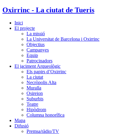
Oxirrinc - La ciutat de Tueris
Inici
El projecte
La missió
La Universitat de Barcelona i Oxirrinc
Objectius
Campanyes
Equip
Patrocinadors
El jaciment Arqueològic
Els papirs d’Oxirrinc
La ciutat
Necròpolis Alta
Muralla
Osireion
Suburbis
Teatre
Hipòdrom
Columna honorífica
Mapa
Difusió
Premsa/ràdio/TV