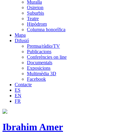
Muralla
Osireion
Suburbis
Teatre
Hipòdrom
Columna honorífica
Mapa
Difusió
Premsa/ràdio/TV
Publicacions
Conferències on line
Documentals
Exposicions
Multimèdia 3D
Facebook
Contacte
ES
EN
FR
Ibrahim Amer