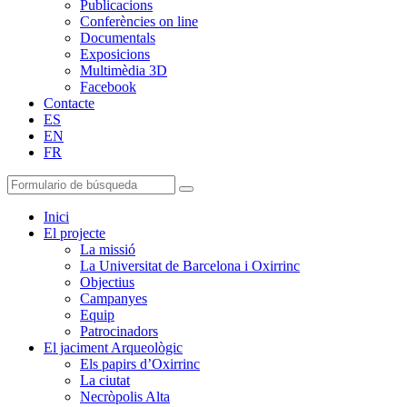
Publicacions
Conferències on line
Documentals
Exposicions
Multimèdia 3D
Facebook
Contacte
ES
EN
FR
Inici
El projecte
La missió
La Universitat de Barcelona i Oxirrinc
Objectius
Campanyes
Equip
Patrocinadors
El jaciment Arqueològic
Els papirs d’Oxirrinc
La ciutat
Necròpolis Alta