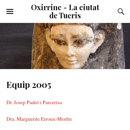
Oxirrinc - La ciutat
de Tueris
Equip 2005
Dr. Josep Padró i Parcerisa
Dra. Marguerite Erroux-Morfin